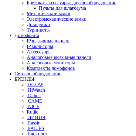
Брелоки, аксессуары, другое оборудование
Пульты для шлагбаума
Механические замки
Электромеханические замки
Доводчики
Турникеты
Домофония
IP вызывные панели
IP мониторы
Аксессуары
Аналоговые вызывные панели
Аналоговые мониторы
Комплекты домофонов
Сетевое оборудование
БРЕНДЫ
IFLOW
HiWatch
Dahua
CAME
NICE
Ruijie
ЛИНИЯ
Trassir
PAL-ES
Блокпост