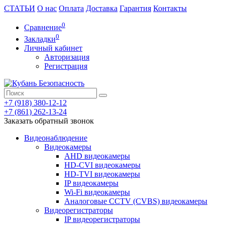
СТАТЬИ
О нас
Оплата
Доставка
Гарантия
Контакты
0
Сравнение
0
Закладки
Личный кабинет
Авторизация
Регистрация
+7 (918) 380-12-12
+7 (861) 262-13-24
Заказать обратный звонок
Видеонаблюдение
Видеокамеры
AHD видеокамеры
HD-CVI видеокамеры
HD-TVI видеокамеры
IP видеокамеры
Wi-Fi видеокамеры
Аналоговые CCTV (CVBS) видеокамеры
Видеорегистраторы
IP видеорегистраторы