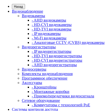
Назад
Видеонаблюдение
Видеокамеры
- AHD видеокамеры
- HD-CVI видеокамеры
- HD-TVI видеокамеры
- IP видеокамеры
- Wi-Fi видеокамеры
- Аналоговые CCTV (CVBS) видеокамеры
Видеорегистраторы
- IP видеорегистраторы
- HD-TVI видеорегистраторы
- HD-CVI видеорегистраторы
- AHD видеорегистраторы
Видеосерверы
Комплекты видеонаблюдения
Программное обеспечение
Аксессуары
- Кронштейны
- Монтажные коробки
- Приемо/передатчики видеосигнала
Сетевое оборудование
- Коммутаторы с технологией PoE
Системы контроля доступа