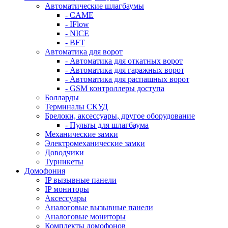
Автоматические шлагбаумы
- CAME
- IFlow
- NICE
- BFT
Автоматика для ворот
- Автоматика для откатных ворот
- Автоматика для гаражных ворот
- Автоматика для распашных ворот
- GSM контроллеры доступа
Болларды
Терминалы СКУД
Брелоки, аксессуары, другое оборудование
- Пульты для шлагбаума
Механические замки
Электромеханические замки
Доводчики
Турникеты
Домофония
IP вызывные панели
IP мониторы
Аксессуары
Аналоговые вызывные панели
Аналоговые мониторы
Комплекты домофонов