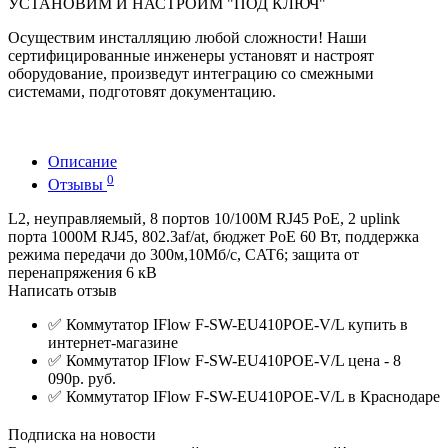
УСТАНОВИМ И НАСТРОИМ "ПОД КЛЮЧ"
Осуществим инсталляцию любой сложности! Наши
сертифицированные инженеры установят и настроят
оборудование, произведут интеграцию со смежными
системами, подготовят документацию.
Описание
0
Отзывы
L2, неуправляемый, 8 портов 10/100M RJ45 PoE, 2 uplink
порта 1000М RJ45, 802.3af/at, бюджет PoE 60 Вт, поддержка
режима передачи до 300м,10Мб/с, CAT6; защита от
перенапряжения 6 кВ
Написать отзыв
✅
Коммутатор IFlow F-SW-EU410POE-V/L купить в
интернет-магазине
✅
Коммутатор IFlow F-SW-EU410POE-V/L цена - 8
090р. руб.
✅
Коммутатор IFlow F-SW-EU410POE-V/L в Краснодаре
Подписка на новости