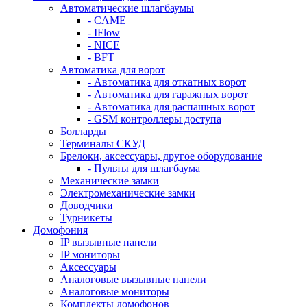
Автоматические шлагбаумы
- CAME
- IFlow
- NICE
- BFT
Автоматика для ворот
- Автоматика для откатных ворот
- Автоматика для гаражных ворот
- Автоматика для распашных ворот
- GSM контроллеры доступа
Болларды
Терминалы СКУД
Брелоки, аксессуары, другое оборудование
- Пульты для шлагбаума
Механические замки
Электромеханические замки
Доводчики
Турникеты
Домофония
IP вызывные панели
IP мониторы
Аксессуары
Аналоговые вызывные панели
Аналоговые мониторы
Комплекты домофонов