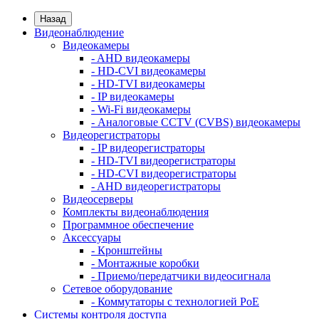
Назад
Видеонаблюдение
Видеокамеры
- AHD видеокамеры
- HD-CVI видеокамеры
- HD-TVI видеокамеры
- IP видеокамеры
- Wi-Fi видеокамеры
- Аналоговые CCTV (CVBS) видеокамеры
Видеорегистраторы
- IP видеорегистраторы
- HD-TVI видеорегистраторы
- HD-CVI видеорегистраторы
- AHD видеорегистраторы
Видеосерверы
Комплекты видеонаблюдения
Программное обеспечение
Аксессуары
- Кронштейны
- Монтажные коробки
- Приемо/передатчики видеосигнала
Сетевое оборудование
- Коммутаторы с технологией PoE
Системы контроля доступа