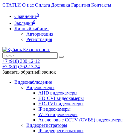
СТАТЬИ
О нас
Оплата
Доставка
Гарантия
Контакты
0
Сравнение
0
Закладки
Личный кабинет
Авторизация
Регистрация
+7 (918) 380-12-12
+7 (861) 262-13-24
Заказать обратный звонок
Видеонаблюдение
Видеокамеры
AHD видеокамеры
HD-CVI видеокамеры
HD-TVI видеокамеры
IP видеокамеры
Wi-Fi видеокамеры
Аналоговые CCTV (CVBS) видеокамеры
Видеорегистраторы
IP видеорегистраторы