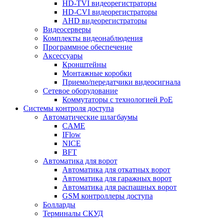
HD-TVI видеорегистраторы
HD-CVI видеорегистраторы
AHD видеорегистраторы
Видеосерверы
Комплекты видеонаблюдения
Программное обеспечение
Аксессуары
Кронштейны
Монтажные коробки
Приемо/передатчики видеосигнала
Сетевое оборудование
Коммутаторы с технологией PoE
Системы контроля доступа
Автоматические шлагбаумы
CAME
IFlow
NICE
BFT
Автоматика для ворот
Автоматика для откатных ворот
Автоматика для гаражных ворот
Автоматика для распашных ворот
GSM контроллеры доступа
Болларды
Терминалы СКУД