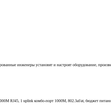
ванные инженеры установят и настроят оборудование, произве
1000М RJ45, 1 uplink комбо-порт 1000М, 802.3af/at, бюджет пит