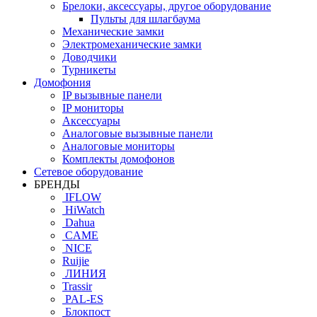
Брелоки, аксессуары, другое оборудование
Пульты для шлагбаума
Механические замки
Электромеханические замки
Доводчики
Турникеты
Домофония
IP вызывные панели
IP мониторы
Аксессуары
Аналоговые вызывные панели
Аналоговые мониторы
Комплекты домофонов
Сетевое оборудование
БРЕНДЫ
IFLOW
HiWatch
Dahua
CAME
NICE
Ruijie
ЛИНИЯ
Trassir
PAL-ES
Блокпост