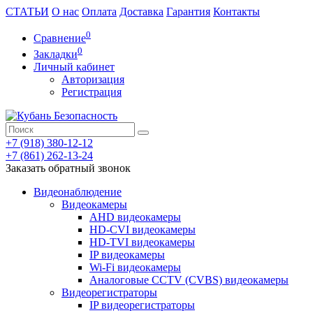
СТАТЬИ
О нас
Оплата
Доставка
Гарантия
Контакты
0
Сравнение
0
Закладки
Личный кабинет
Авторизация
Регистрация
+7 (918) 380-12-12
+7 (861) 262-13-24
Заказать обратный звонок
Видеонаблюдение
Видеокамеры
AHD видеокамеры
HD-CVI видеокамеры
HD-TVI видеокамеры
IP видеокамеры
Wi-Fi видеокамеры
Аналоговые CCTV (CVBS) видеокамеры
Видеорегистраторы
IP видеорегистраторы