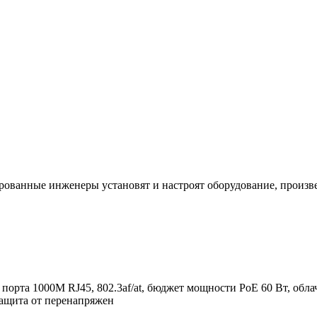
ванные инженеры установят и настроят оборудование, произве
 порта 1000М RJ45, 802.3af/at, бюджет мощности PoE 60 Вт, обл
защита от перенапряжен