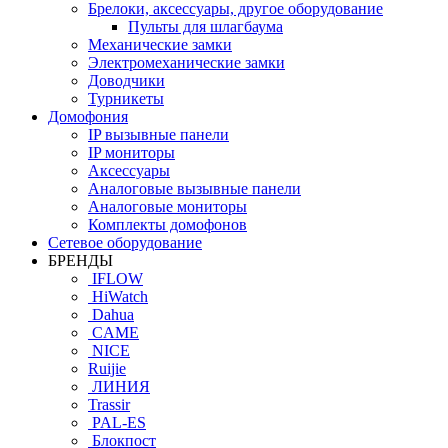
Брелоки, аксессуары, другое оборудование
Пульты для шлагбаума
Механические замки
Электромеханические замки
Доводчики
Турникеты
Домофония
IP вызывные панели
IP мониторы
Аксессуары
Аналоговые вызывные панели
Аналоговые мониторы
Комплекты домофонов
Сетевое оборудование
БРЕНДЫ
IFLOW
HiWatch
Dahua
CAME
NICE
Ruijie
ЛИНИЯ
Trassir
PAL-ES
Блокпост