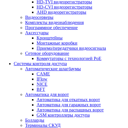
HD-TVI видеорегистраторы
HD-CVI видеорегистраторы
AHD видеорегистраторы
Видеосерверы
Комплекты видеонаблюдения
Программное обеспечение
Аксессуары
Кронштейны
Монтажные коробки
Приемо/передатчики видеосигнала
Сетевое оборудование
Коммутаторы с технологией PoE
Системы контроля доступа
Автоматические шлагбаумы
CAME
IFlow
NICE
BFT
Автоматика для ворот
Автоматика для откатных ворот
Автоматика для гаражных ворот
Автоматика для распашных ворот
GSM контроллеры доступа
Болларды
Терминалы СКУД