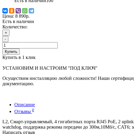
Есть в наличии
100
Цена:
8 890р.
Есть в наличии
Количество:
+
-
Купить
Купить в 1 клик
УСТАНОВИМ И НАСТРОИМ "ПОД КЛЮЧ"
Осуществим инсталляцию любой сложности! Наши сертифициро
документацию.
Описание
0
Отзывы
L2, Смарт-управляемый, 4 гигабитных порта RJ45 PoE, 2 uplink
watchdog, поддержка режима передачи до 300м,10Мб/с, CAT6; 
Написать отзыв